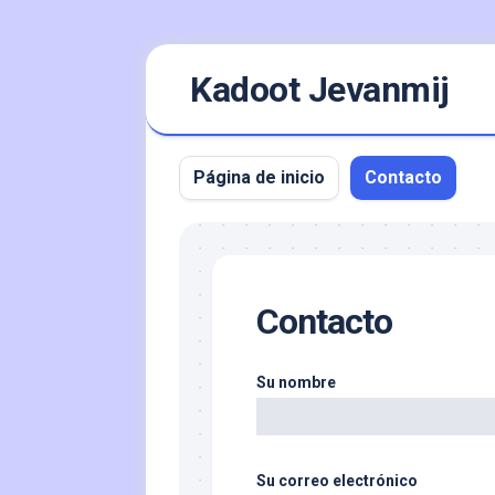
Saltar
Kadoot Jevanmij
al
contenido
Página de inicio
Contacto
Contacto
Su nombre
Su correo electrónico